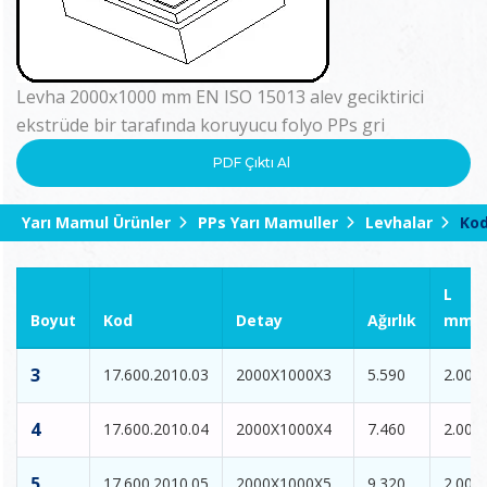
Levha 2000x1000 mm EN ISO 15013 alev geciktirici
ekstrüde bir tarafında koruyucu folyo PPs gri
PDF Çıktı Al
Yarı Mamul Ürünler
PPs Yarı Mamuller
Levhalar
Kod
L
Boyut
Kod
Detay
Ağırlık
mm
3
17.600.2010.03
2000X1000X3
5.590
2.000
4
17.600.2010.04
2000X1000X4
7.460
2.000
5
17.600.2010.05
2000X1000X5
9.320
2.000