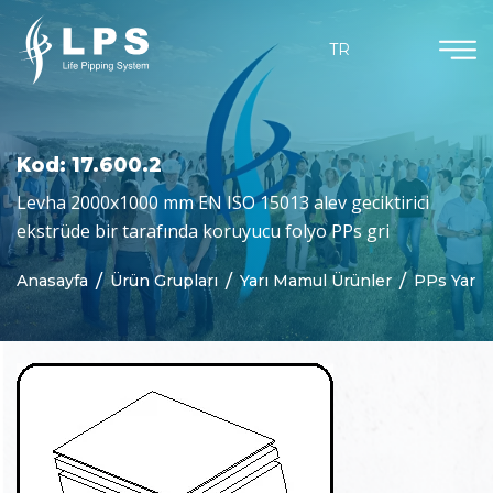
Ürün Grupları
Dökümanlar
Kurumsal
Güncel
TR
Hakkımızda
Agruchem
Haberler
Kataloglar
Misyon & Vizyon
Agruline
Bloglar
Sertifikalar
Kod: 17.600.2
Neden Biz
Yarı Mamul Ürünler
Levha 2000x1000 mm EN ISO 15013 alev geciktirici
ekstrüde bir tarafında koruyucu folyo PPs gri
Purad
Anasayfa
Ürün Grupları
Yarı Mamul Ürünler
PPs Yarı 
Özelleştirilmiş Parçalar
Beton Koruma
Jeomembranlar
Kaynak Teknolojisi