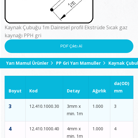
Kaynak Çubuğu 1m Dairesel profil Ekstrüde Sıcak gaz
kaynağı PPH gri
PDF Çıktı Al
Yarı Mamul Ürünler
PP Gri Yarı Mamuller
Kaynak Çubuk
da(OD)
Boyut
Kod
Detay
Ağırlık
mm
3
12.410.1000.30
3mm x
1.000
3
min. 1m
4
12.410.1000.40
4mm x
1.000
4
min. 1m