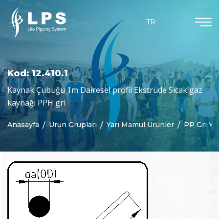
Ürün Grupları
Dökümanlar
Kurumsal
Güncel
TR
Hakkımızda
Agruchem
Haberler
Kataloglar
Misyon & Vizyon
Agruline
Bloglar
Sertifikalar
Kod: 12.410.1
Neden Biz
Yarı Mamul Ürünler
Kaynak Çubuğu 1m Dairesel profil Ekstrüde Sıcak gaz
kaynağı PPH gri
Purad
Anasayfa
Ürün Grupları
Yarı Mamul Ürünler
PP Gri Ya
Özelleştirilmiş Parçalar
Beton Koruma
Jeomembranlar
Kaynak Teknolojisi