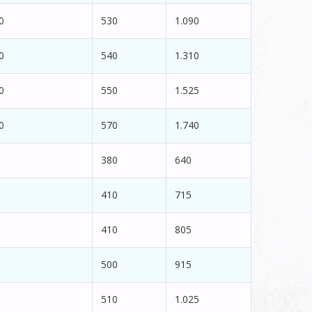
0
530
1.090
0
540
1.310
0
550
1.525
0
570
1.740
380
640
410
715
410
805
500
915
510
1.025