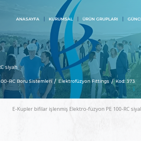
ANASAYFA
KURUMSAL
ÜRÜN GRUPLARI
GÜNC
RC siyah
00-RC Boru Sistemleri
Elektrofüzyon Fittings
Kod: 373
E-Kupler bifilar işlenmiş Elektro-füzyon PE 100-RC siya