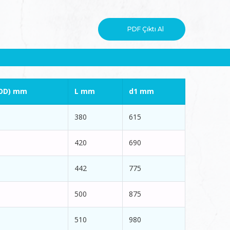
PDF Çıktı Al
OD) mm
L mm
d1 mm
380
615
420
690
442
775
500
875
510
980