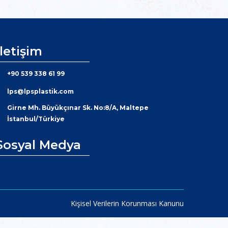
İletişim
+90 539 338 61 99
lps@lpsplastik.com
Girne Mh. Büyükçınar Sk. No:8/A, Maltepe
İstanbul/Türkiye
Sosyal Medya
Kişisel Verilerin Korunması Kanunu