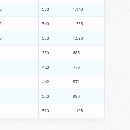
0
530
1.140
0
540
1.365
0
550
1.590
380
685
420
770
442
871
500
980
510
1.105