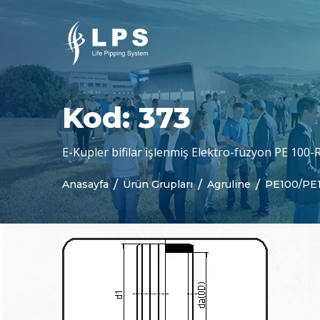
Ürün Grupları
Dökümanlar
Kurumsal
Güncel
Hakkımızda
Agruchem
Haberler
Kataloglar
Misyon & Vizyon
Agruline
Bloglar
Sertifikalar
Kod: 373
Neden Biz
Yarı Mamul Ürünler
E-Kupler bifilar işlenmiş Elektro-füzyon PE 100-
Purad
Anasayfa
Ürün Grupları
Agruline
PE100/PE1
Özelleştirilmiş Parçalar
Beton Koruma
Jeomembranlar
Kaynak Teknolojisi