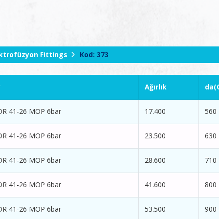
ktrofüzyon Fittings
Kod: 373
y
Ağırlık
da(
DR 41-26 MOP 6bar
17.400
560
DR 41-26 MOP 6bar
23.500
630
DR 41-26 MOP 6bar
28.600
710
DR 41-26 MOP 6bar
41.600
800
DR 41-26 MOP 6bar
53.500
900