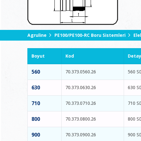
Agruline
PE100/PE100-RC Boru Sistemleri
Ele
Boyut
Kod
Deta
560
70.373.0560.26
560 S
630
70.373.0630.26
630 S
710
70.373.0710.26
710 S
800
70.373.0800.26
800 S
900
70.373.0900.26
900 S