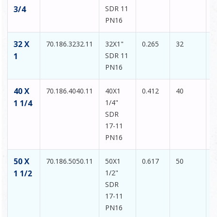
3/4
SDR 11
PN16
32 X
70.186.3232.11
32X1"
0.265
32
6
1
SDR 11
PN16
40 X
70.186.4040.11
40X1
0.412
40
7
1 1/4
1/4"
SDR
17-11
PN16
50 X
70.186.5050.11
50X1
0.617
50
8
1 1/2
1/2"
SDR
17-11
PN16