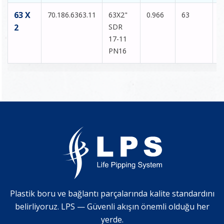
63 X
70.186.6363.11
63X2"
0.966
63
1
2
SDR
17-11
PN16
Plastik boru ve bağlantı parçalarında kalite standardını
belirliyoruz. LPS — Güvenli akışın önemli olduğu her
yerde.