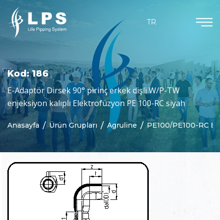
Ürün Grupları
Dökümanlar
Kurumsal
Güncel
TR
Hakkımızda
Agruchem
Haberler
Kataloglar
Misyon & Vizyon
Agruline
Bloglar
Sertifikalar
Kod: 186
Neden Biz
Yarı Mamul Ürünler
E-Adaptör Dirsek 90° pirinç erkek dişli W/P-TW
enjeksiyon kalıplı Elektrofüzyon PE 100-RC siyah
Purad
Anasayfa
Ürün Grupları
Agruline
PE100/PE100-RC Bor
Özelleştirilmiş Parçalar
Beton Koruma
Jeomembranlar
Kaynak Teknolojisi