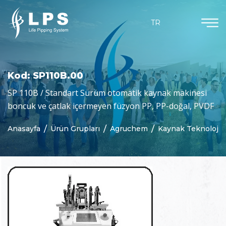
Ürün Grupları
Dökümanlar
Kurumsal
Güncel
TR
Hakkımızda
Agruchem
Haberler
Kataloglar
Misyon & Vizyon
Agruline
Bloglar
Sertifikalar
Kod: SP110B.00
Neden Biz
Yarı Mamul Ürünler
SP 110B / Standart Sürüm otomatik kaynak makinesi
boncuk ve çatlak içermeyen füzyon PP, PP-doğal, PVDF
Purad
Anasayfa
Ürün Grupları
Agruchem
Kaynak Teknolojis
Özelleştirilmiş Parçalar
Beton Koruma
Jeomembranlar
Kaynak Teknolojisi