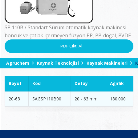
SP 110B / Standart Sürüm otomatik kaynak makinesi
boncuk ve çatlak içermeyen füzyon PP, PP-doğal, PVDF
PDF Çıktı Al
Agruchem
Kaynak Teknolojisi
Kaynak Makineleri
K
Boyut
Kod
Detay
Ağırlık
20-63
SAGSP110B00
20 - 63 mm
180.000