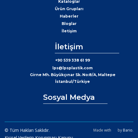
Kataloglar
Ürün Grupları
Haberler
Bloglar
İletişim
İletişim
+90 539 338 61 99
lps@lpsplastik.com
Girne Mh. Büyükçınar Sk. No:8/A, Maltepe
İstanbul/Türkiye
Sosyal Medya
© Tüm Hakları Saklıdır.
Made with
by
Bario.
Kişisel Verilerin Korunması Kanunu