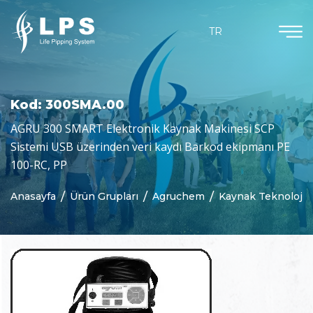
Ürün Grupları
Dökümanlar
Kurumsal
Güncel
TR
Hakkımızda
Agruchem
Haberler
Kataloglar
Misyon & Vizyon
Agruline
Bloglar
Sertifikalar
Kod: 300SMA.00
Neden Biz
Yarı Mamul Ürünler
AGRU 300 SMART Elektronik Kaynak Makinesi SCP
Sistemi USB üzerinden veri kaydı Barkod ekipmanı PE
Purad
100-RC, PP
Özelleştirilmiş Parçalar
Anasayfa
Ürün Grupları
Agruchem
Kaynak Teknolojis
Beton Koruma
Jeomembranlar
Kaynak Teknolojisi