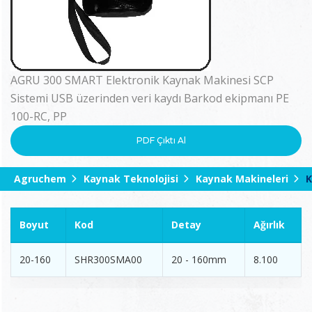
AGRU 300 SMART Elektronik Kaynak Makinesi SCP
Sistemi USB üzerinden veri kaydı Barkod ekipmanı PE
100-RC, PP
PDF Çıktı Al
Agruchem
Kaynak Teknolojisi
Kaynak Makineleri
K
Boyut
Kod
Detay
Ağırlık
20-160
SHR300SMA00
20 - 160mm
8.100