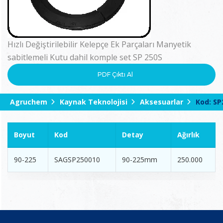
Hızlı Değiştirilebilir Kelepçe Ek Parçaları Manyetik
sabitlemeli Kutu dahil komple set SP 250S
PDF Çıktı Al
Agruchem
Kaynak Teknolojisi
Aksesuarlar
Kod: SP
Boyut
Kod
Detay
Ağırlık
90-225
SAGSP250010
90-225mm
250.000