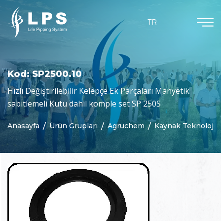
Ürün Grupları
Dökümanlar
Kurumsal
Güncel
TR
Hakkımızda
Agruchem
Haberler
Kataloglar
Misyon & Vizyon
Agruline
Bloglar
Sertifikalar
Kod: SP2500.10
Neden Biz
Yarı Mamul Ürünler
Hızlı Değiştirilebilir Kelepçe Ek Parçaları Manyetik
sabitlemeli Kutu dahil komple set SP 250S
Purad
Anasayfa
Ürün Grupları
Agruchem
Kaynak Teknolojis
Özelleştirilmiş Parçalar
Beton Koruma
Jeomembranlar
Kaynak Teknolojisi