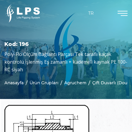
Ürün Grupları
Dökümanlar
Kurumsal
Güncel
TR
Hakkımızda
Agruchem
Haberler
Kataloglar
Misyon & Vizyon
Agruline
Bloglar
Sertifikalar
Kod: 196
Neden Biz
Yarı Mamul Ürünler
Poly-Flo Ölçüm Bağlantı Parçası Tek taraflı kaçak
kontrolü İşlenmiş Eş zamanlı + kademeli kaynak PE 100-
Purad
RC siyah
Özelleştirilmiş Parçalar
Anasayfa
Ürün Grupları
Agruchem
Çift Duvarlı (Dou
Beton Koruma
Jeomembranlar
Kaynak Teknolojisi