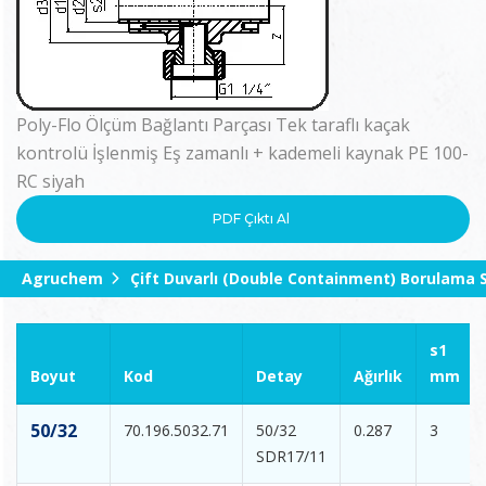
Poly-Flo Ölçüm Bağlantı Parçası Tek taraflı kaçak
kontrolü İşlenmiş Eş zamanlı + kademeli kaynak PE 100-
RC siyah
PDF Çıktı Al
Agruchem
Çift Duvarlı (Double Containment) Borulama 
s1
Boyut
Kod
Detay
Ağırlık
mm
50/32
70.196.5032.71
50/32
0.287
3
SDR17/11