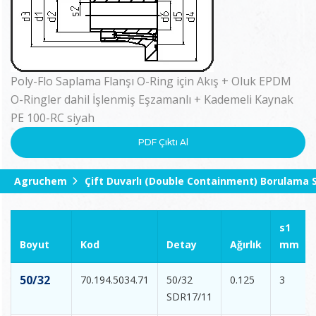
Poly-Flo Saplama Flanşı O-Ring için Akış + Oluk EPDM
O-Ringler dahil İşlenmiş Eşzamanlı + Kademeli Kaynak
PE 100-RC siyah
PDF Çıktı Al
Agruchem
Çift Duvarlı (Double Containment) Borulama 
s1
Boyut
Kod
Detay
Ağırlık
mm
50/32
70.194.5034.71
50/32
0.125
3
SDR17/11