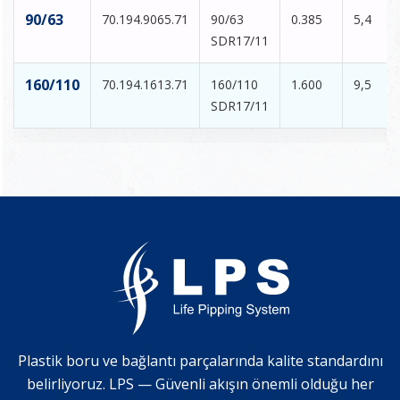
90/63
70.194.9065.71
90/63
0.385
5,4
SDR17/11
160/110
70.194.1613.71
160/110
1.600
9,5
SDR17/11
Plastik boru ve bağlantı parçalarında kalite standardını
belirliyoruz. LPS — Güvenli akışın önemli olduğu her