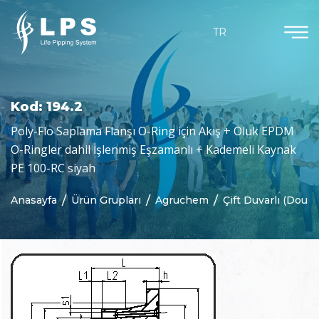
Ürün Grupları
Dökümanlar
Kurumsal
Güncel
TR
Hakkımızda
Agruchem
Haberler
Kataloglar
Misyon & Vizyon
Agruline
Bloglar
Sertifikalar
Kod: 194.2
Neden Biz
Yarı Mamul Ürünler
Poly-Flo Saplama Flanşı O-Ring için Akış + Oluk EPDM
O-Ringler dahil İşlenmiş Eşzamanlı + Kademeli Kaynak
Purad
PE 100-RC siyah
Özelleştirilmiş Parçalar
Anasayfa
Ürün Grupları
Agruchem
Çift Duvarlı (Dou
Beton Koruma
Jeomembranlar
Kaynak Teknolojisi