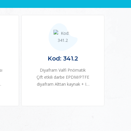
Kod: 341.2
sı
Diyafram Valfi Pnömatik
Çift etkili darbe EPDM/PTFE
diyafram Alttan kaynak + IR
ğı
kaynak ECTFE doğal