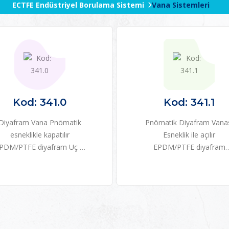
ECTFE Endüstriyel Borulama Sistemi
Vana Sistemleri
Kod: 341.0
Kod: 341.1
Diyafram Vana Pnömatik
Pnömatik Diyafram Vana
esneklikle kapatılır
Esneklik ile açılır
PDM/PTFE diyafram Uç +
EPDM/PTFE diyafram
IR kaynaklı ECTFE doğal
Alttan kaynak + IR kayna
ECTFE doğal