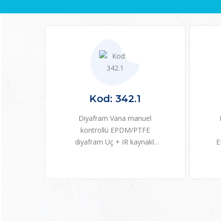
Kod: 342.1
Diyafram Vana manuel
kontrollü EPDM/PTFE
diyafram Uç + IR kaynaklı
E
ECTFE doğal